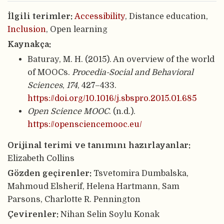
İlgili terimler:
Accessibility
, Distance education,
Inclusion
, Open learning
Kaynakça:
Baturay, M. H. (2015). An overview of the world
of MOOCs.
Procedia-Social and Behavioral
Sciences
,
174
, 427–433.
https://doi.org/10.1016/j.sbspro.2015.01.685
Open Science MOOC
. (n.d.).
https://opensciencemooc.eu/
Orijinal terimi ve tanımını hazırlayanlar:
Elizabeth Collins
Gözden geçirenler:
Tsvetomira Dumbalska,
Mahmoud Elsherif, Helena Hartmann, Sam
Parsons, Charlotte R. Pennington
Çevirenler:
Nihan Selin Soylu Konak