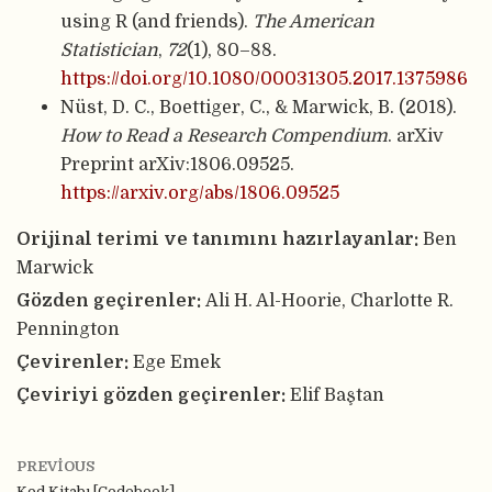
using R (and friends).
The American
Statistician
,
72
(1), 80–88.
https://doi.org/10.1080/00031305.2017.1375986
Nüst, D. C., Boettiger, C., & Marwick, B. (2018).
How to Read a Research Compendium
. arXiv
Preprint arXiv:1806.09525.
https://arxiv.org/abs/1806.09525
Orijinal terimi ve tanımını hazırlayanlar:
Ben
Marwick
Gözden geçirenler:
Ali H. Al-Hoorie, Charlotte R.
Pennington
Çevirenler:
Ege Emek
Çeviriyi gözden geçirenler:
Elif Baştan
PREVIOUS
Kod Kitabı [Codebook]