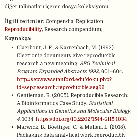
diğer talimatları içeren dosya koleksiyonu.
İlgili terimler:
Compendia, Replication,
Reproducibility
, Research compendium;
Kaynakça:
Claerbout, J. F., & Karrenbach, M. (1992).
Electronic documents give reproducible
research a new meaning.
SEG Technical
Program Expanded Abstracts 1992
, 601–604.
http://sepwww.stanford.edu/doku.php?
id=sep:research:reproducible:seg92
Gentleman, R. (2005). Reproducible Research:
A Bioinformatics Case Study.
Statistical
Applications in Genetics and Molecular Biology
,
4
, 1034.
https://doi.org/10.2202/1544-6115.1034
Marwick, B., Boettiger, C., & Mullen, L. (2018).
Packaging data analytical work reproducibly