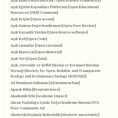
Açık Bilim Platformu (OSF; Open Science Framework)
Açık Eğitim Kaynakları Platformu [Open Educational
Resources (OER) Commons]
Açık Erişim [Open access]
Açık Hakem Değerlendirmesi [Open Peer Review]
Açık Kaynaklı Yazılım [Open Source software]
Açık Kod [Open Code]
Açık Lisanslar [Open Licenses]
Açık Materyal [Open Material]
Açık Veri [Open Data]
Açık, Güvenilir ve Şeffaf Ekoloji ve Evrimsel Biyoloji
Derneği [Society for Open, Reliable, and Transparent
Ecology and Evolutionary biology (SORTEE)]
Ad Hominem Safsatası [Ad hominem bias]
Agaçık Bilim [Bropenscience]
Akademik Etki [Academic Impact]
Akran Topluluğu İçinde Değerlendirme Sistemi (PCI;
Peer Community In)
Aleatorik/Seçkisiz Belirsizlik [Aleatoric uncertainty]