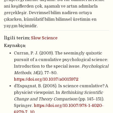
ani keşiflerden çok, aşamalı ve artan adımlarla
gerçekleşir. Devrimsel bilim nadiren ortaya
çıkarken, kümülatif bilim bilimsel üretimin en
yaygın biçimidir.
İlgili terim:
Slow Science
Kaynakça:
Curran, P. J. (2009). The seemingly quixotic
pursuit of a cumulative psychological science:
Introduction to the special issue.
Psychological
Methods
,
14
(2), 77–80.
https://doi.org/10.1037/a0015972
d’Espagnat, B. (2008). Is science cumulative? A
physicist viewpoint. In
Rethinking Scientific
Change and Theory Comparison
(pp. 145–151).
Springer.
https://doi.org/10.1007/978-1-4020-
6279-7_10