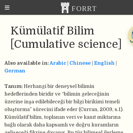
Kümülatif Bilim
[Cumulative science]
Also available in:
Arabic
|
Chinese
|
English
|
German
Tanım:
Herhangi bir deneysel bilimin
hedeflerinden biridir ve “bilimin geleceğinin
üzerine inşa edilebileceği bir bilgi birikimi temeli
oluşturma” sürecini ifade eder (Curran, 2009, s.1).
Kümülatif bilim, toplanan veri ve kanıt miktarına
bağlı olarak daha kapsamlı ve doğru kuramların
gelişeceği fikrine dayanır. Bu tür bilimsel ilerleme