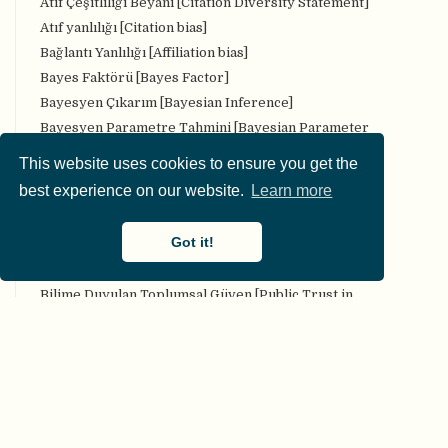
Atıf Çeşitliliği Beyanı [Citation Diversity Statement]
Atıf yanlılığı [Citation bias]
Bağlantı Yanlılığı [Affiliation bias]
Bayes Faktörü [Bayes Factor]
Bayesyen Çıkarım [Bayesian Inference]
Bayesyen Parametre Tahmini [Bayesian Parameter
Estimation]
This website uses cookies to ensure you get the
Bela Üçlü [The Troubling Trio]
best experience on our website.
Learn more
BIDS veri yapısı [BIDS data structure]
Bilgi Edinme [Knowledge acquisition]
Got it!
Bilgimizi Özgürleştirelim Platformu [Free Our
Knowledge Platform]
Bilime Duyulan Toplumsal Güven [Public Trust in
Science]
Bilimsel Katkı Ölçütü (p) [Research Contribution Metric
(*p*)]
BIZARRE
CARKing
COAR Repolardaki İyi Uygulamalar için Topluluk