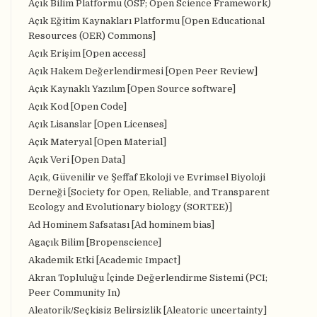
Açık Bilim Platformu (OSF; Open Science Framework)
Açık Eğitim Kaynakları Platformu [Open Educational
Resources (OER) Commons]
Açık Erişim [Open access]
Açık Hakem Değerlendirmesi [Open Peer Review]
Açık Kaynaklı Yazılım [Open Source software]
Açık Kod [Open Code]
Açık Lisanslar [Open Licenses]
Açık Materyal [Open Material]
Açık Veri [Open Data]
Açık, Güvenilir ve Şeffaf Ekoloji ve Evrimsel Biyoloji
Derneği [Society for Open, Reliable, and Transparent
Ecology and Evolutionary biology (SORTEE)]
Ad Hominem Safsatası [Ad hominem bias]
Agaçık Bilim [Bropenscience]
Akademik Etki [Academic Impact]
Akran Topluluğu İçinde Değerlendirme Sistemi (PCI;
Peer Community In)
Aleatorik/Seçkisiz Belirsizlik [Aleatoric uncertainty]