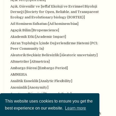
Açık, Güvenilir ve Şeffaf Ekoloji ve Evrimsel Biyoloji
Derneği [Society for Open, Reliable, and Transparent
Ecology and Evolutionary biology (SORTEE)]
Ad Hominem Safsatası [Ad hominem bias]
Agaçık Bilim [Bropenscience]
Akademik Etki [Academic Impact]
Akran Topluluğu İçinde Değerlendirme Sistemi (PCI;
Peer Community In)
Aleatorik/Seçkisiz Belirsizlik [Aleatoric uncertainty]
Altmetriler [Altmetrics]
Ambargo Süresi [Embargo Period]
AMNESIA
Analitik Esneklik [Analytic Flexibility]
Anonimlik [Anonymity]
Araştırma Döngüsü [Research Cycle]
Araştırma iş akışı [Research workflow]
This website uses cookies to ensure you get the
Araştırma Protokolü [Research Protocol]
best experience on our website.
Learn more
Araştırma Veri Deposu Kayıtları [Registry of Research