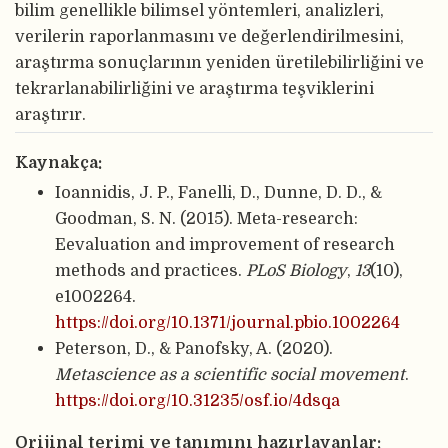
bilim genellikle bilimsel yöntemleri, analizleri,
verilerin raporlanmasını ve değerlendirilmesini,
araştırma sonuçlarının yeniden üretilebilirliğini ve
tekrarlanabilirliğini ve araştırma teşviklerini
araştırır.
Kaynakça:
Ioannidis, J. P., Fanelli, D., Dunne, D. D., &
Goodman, S. N. (2015). Meta-research:
Eevaluation and improvement of research
methods and practices.
PLoS Biology
,
13
(10),
e1002264.
https://doi.org/10.1371/journal.pbio.1002264
Peterson, D., & Panofsky, A. (2020).
Metascience as a scientific social movement
.
https://doi.org/10.31235/osf.io/4dsqa
Orijinal terimi ve tanımını hazırlayanlar: