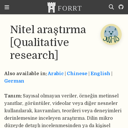
Nitel araştırma
[Qualitative
research]
Also available in:
Arabic
|
Chinese
|
English
|
German
Tanım:
Sayısal olmayan veriler, örneğin metinsel
yanıtlar, görüntüler, videolar veya diğer nesneler
kullanılarak, kavramları, teorileri veya deneyimleri
derinlemesine inceleyen araştırma. Dilin mikro
düzeyde detaylı incelenmesinden ya da kişisel