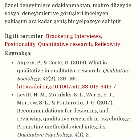
öznel deneyimlere odaklanmaktan, makro düzeyde
sosyal deneyimleri ve görüşleri inceleyen
yaklaşımlara kadar geniş bir yelpazeye sahiptir.
İlgili terimler:
Bracketing Interviews
,
Positionality
,
Quantitative research
,
Reflexivity
Kaynakça:
Aspers, P., & Corte, U. (2019). What is
qualitative in qualitative research.
Qualitative
Sociology
,
42
(2), 139–160.
https://doi.org/10.1007/s11133-019-9413-7
Levitt, H. M., Motulsky, S. L., Wertz, F. J.,
Morrow, S. L., & Ponterotto, J. G. (2017).
Recommendations for designing and
reviewing qualitative research in psychology:
Promoting methodological integrity.
Qualitative Psychology
,
4
(1), 2.