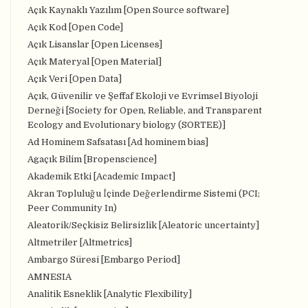
Açık Kaynaklı Yazılım [Open Source software]
Açık Kod [Open Code]
Açık Lisanslar [Open Licenses]
Açık Materyal [Open Material]
Açık Veri [Open Data]
Açık, Güvenilir ve Şeffaf Ekoloji ve Evrimsel Biyoloji
Derneği [Society for Open, Reliable, and Transparent
Ecology and Evolutionary biology (SORTEE)]
Ad Hominem Safsatası [Ad hominem bias]
Agaçık Bilim [Bropenscience]
Akademik Etki [Academic Impact]
Akran Topluluğu İçinde Değerlendirme Sistemi (PCI;
Peer Community In)
Aleatorik/Seçkisiz Belirsizlik [Aleatoric uncertainty]
Altmetriler [Altmetrics]
Ambargo Süresi [Embargo Period]
AMNESIA
Analitik Esneklik [Analytic Flexibility]