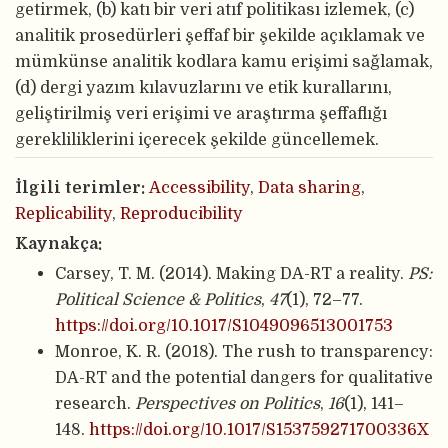
getirmek, (b) katı bir veri atıf politikası izlemek, (c)
analitik prosedürleri şeffaf bir şekilde açıklamak ve
mümkünse analitik kodlara kamu erişimi sağlamak,
(d) dergi yazım kılavuzlarını ve etik kurallarını,
geliştirilmiş veri erişimi ve araştırma şeffaflığı
gerekliliklerini içerecek şekilde güncellemek.
İlgili terimler:
Accessibility
,
Data sharing
,
Replicability
,
Reproducibility
Kaynakça:
Carsey, T. M. (2014). Making DA-RT a reality.
PS:
Political Science & Politics
,
47
(1), 72–77.
https://doi.org/10.1017/S1049096513001753
Monroe, K. R. (2018). The rush to transparency:
DA-RT and the potential dangers for qualitative
research.
Perspectives on Politics
,
16
(1), 141–
148.
https://doi.org/10.1017/S153759271700336X