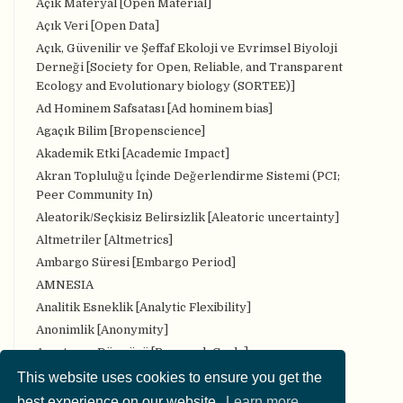
Açık Materyal [Open Material]
Açık Veri [Open Data]
Açık, Güvenilir ve Şeffaf Ekoloji ve Evrimsel Biyoloji
Derneği [Society for Open, Reliable, and Transparent
Ecology and Evolutionary biology (SORTEE)]
Ad Hominem Safsatası [Ad hominem bias]
Agaçık Bilim [Bropenscience]
Akademik Etki [Academic Impact]
Akran Topluluğu İçinde Değerlendirme Sistemi (PCI;
Peer Community In)
Aleatorik/Seçkisiz Belirsizlik [Aleatoric uncertainty]
Altmetriler [Altmetrics]
Ambargo Süresi [Embargo Period]
AMNESIA
Analitik Esneklik [Analytic Flexibility]
Anonimlik [Anonymity]
Araştırma Döngüsü [Research Cycle]
Araştırma iş akışı [Research workflow]
This website uses cookies to ensure you get the
Araştırma Protokolü [Research Protocol]
best experience on our website.
Learn more