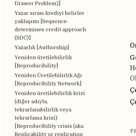
Drawer Problem)]
Yazar sırası krediyi belirler
yaklaşımı [Sequence-
determines-credit approach
(SDC)]
O
Yazarlık [Authorship]
G
Yeniden üretilebilirlik
[Reproducibility]
H
Yeniden Üretilebilirlik Ağı
O
[Reproducibility Network]
Ç
Yeniden üretilebilirlik krizi
Ç
(diğer adıyla,
tekrarlanabilirlik veya
tekrarlama krizi)
[Reproducibility crisis (aka
P
Replicability or replication