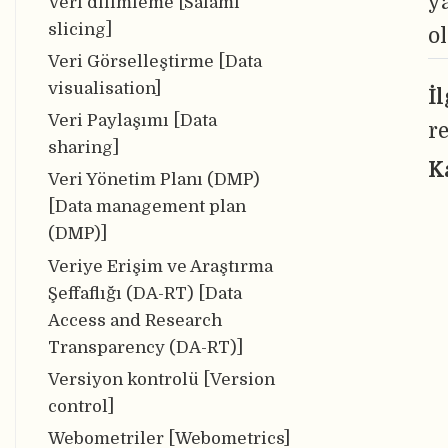
y
Veri dilimleme [Salami
slicing]
o
Veri Görselleştirme [Data
visualisation]
İ
Veri Paylaşımı [Data
r
sharing]
K
Veri Yönetim Planı (DMP)
[Data management plan
(DMP)]
Veriye Erişim ve Araştırma
Şeffaflığı (DA-RT) [Data
Access and Research
Transparency (DA-RT)]
Versiyon kontrolü [Version
control]
Webometriler [Webometrics]