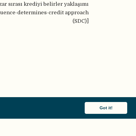
zar sırası krediyi belirler yaklaşımı
quence-determines-credit approach
(SDC)]
Got it!