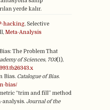
mantasyona sahip
ılan yerde kalır.
P-hacking
, Selective
ll,
Meta-Analysis
n Bias: The Problem That
cademy of Sciences
,
703
(1),
.1993.tb26343.x
on Bias.
Catalogue of Bias
.
on-bias/
metric “trim and fill” method
a-analysis.
Journal of the
.