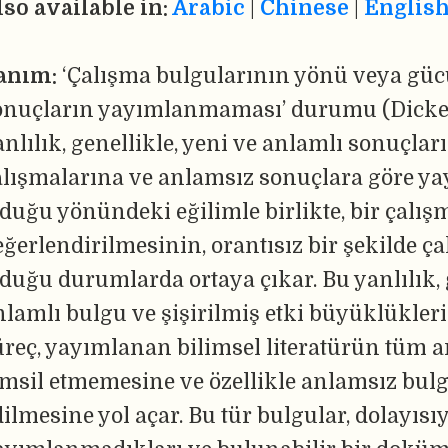
lso available in:
Arabic
|
Chinese
|
Englis
anım:
‘Çalışma bulgularının yönü veya güc
onuçların yayımlanmaması’ durumu (Dickersi
anlılık, genellikle, yeni ve anlamlı sonuçlar
alışmalarına ve anlamsız sonuçlara göre y
lduğu yönündeki eğilimle birlikte, bir çalı
eğerlendirilmesinin, orantısız bir şekilde 
lduğu durumlarda ortaya çıkar. Bu yanlılık, 
nlamlı bulgu ve şişirilmiş etki büyüklükleri
üreç, yayımlanan bilimsel literatürün tüm a
emsil etmemesine ve özellikle anlamsız bulg
dilmesine yol açar. Bu tür bulgular, dolayısı