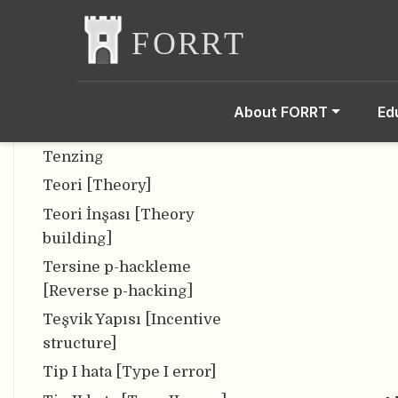
Practices (QMP)]
Tek-kör hakemlik [Single-
blind peer review]
Tekrarlanabilirlik
About FORRT
Ed
[Replicability]
Tenzing
Teori [Theory]
Teori İnşası [Theory
building]
Tersine p-hackleme
[Reverse p-hacking]
Teşvik Yapısı [Incentive
structure]
Tip I hata [Type I error]