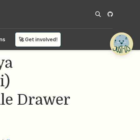
ons
🚀 Get involved!
ya
i)
ile Drawer