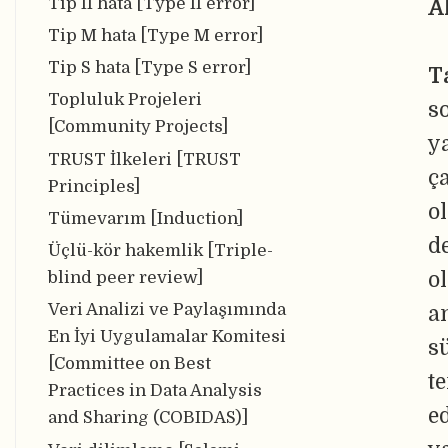
Tip II hata [Type II error]
A
Tip M hata [Type M error]
Tip S hata [Type S error]
T
Topluluk Projeleri
s
[Community Projects]
y
TRUST İlkeleri [TRUST
ç
Principles]
o
Tümevarım [Induction]
d
Üçlü-kör hakemlik [Triple-
o
blind peer review]
Veri Analizi ve Paylaşımında
a
En İyi Uygulamalar Komitesi
s
[Committee on Best
t
Practices in Data Analysis
e
and Sharing (COBIDAS)]