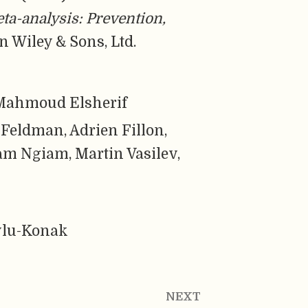
eta-analysis: Prevention,
hn Wiley & Sons, Ltd.
Mahmoud Elsherif
 Feldman, Adrien Fillon,
m Ngiam, Martin Vasilev,
ylu-Konak
NEXT