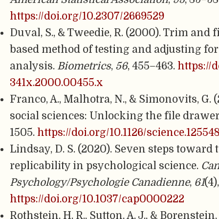
https://doi.org/10.2307/2669529
Duval, S., & Tweedie, R. (2000). Trim and f
based method of testing and adjusting for
analysis.
Biometrics
,
56
, 455–463.
https://d
341x.2000.00455.x
Franco, A., Malhotra, N., & Simonovits, G. (
social sciences: Unlocking the file drawer
1505.
https://doi.org/10.1126/science.12554
Lindsay, D. S. (2020). Seven steps toward
replicability in psychological science.
Can
Psychology/Psychologie Canadienne
,
61
(4)
https://doi.org/10.1037/cap0000222
Rothstein, H. R., Sutton, A. J., & Borenstein