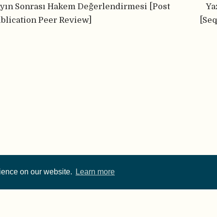
yın Sonrası Hakem Değerlendirmesi [Post
Ya
blication Peer Review]
[Se
rience on our website.
Learn more