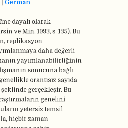
h
|
German
üne dayalı olarak
n ve Min, 1993, s. 135). Bu
ın, replikasyon
ayımlanmaya daha değerli
şmanın yayımlanabilirliğinin
çalışmanın sonucuna bağlı
genellikle orantısız sayıda
 şeklinde gerçekleşir. Bu
raştırmaların genelini
uların yetersiz temsil
yla, hiçbir zaman