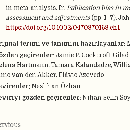
in meta-analysis. In
Publication bias in m
assessment and adjustments
(pp. 1–7). Jo
https://doi.org/10.1002/0470870168.ch1
rijinal terimi ve tanımını hazırlayanlar:
özden geçirenler:
Jamie P. Cockcroft, Gilad
elena Hartmann, Tamara Kalandadze, Willia
lmo van den Akker, Flávio Azevedo
evirenler:
Neslihan Özhan
eviriyi gözden geçirenler:
Nihan Selin So
REVIOUS