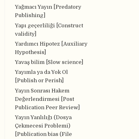
Yağmacı Yayın [Predatory
Publishing]
Yapı geçerliliği [Construct
validity]
Yardımcı Hipotez [Auxiliary
Hypothesis]
Yavaş bilim [Slow science]
Yayımla ya da Yok Ol
[Publish or Perish]
Yayın Sonrası Hakem
Değerlendirmesi [Post
Publication Peer Review]
Yayın Yanlılığı (Dosya
Çekmecesi Problemi)
[Publication bias (File