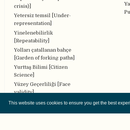
Ya
crisis)]
Pu
Yetersiz temsil [Under-
representation]
Yinelenebilirlik
[Repeatability]
Yolları çatallanan bahçe
[Garden of forking paths]
Yurttaş Bilimi [Citizen
Science]
Yüzey Geçerliliği [Face
validity]
Z-Eğrisi [Z-Curve]
This website uses cookies to ensure you get the best expe
Zenodo