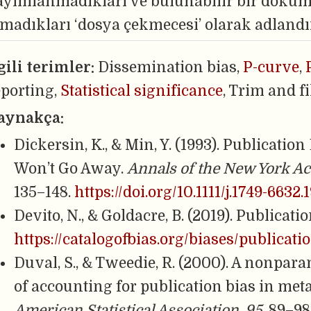
ayımlanmadıkları ve bulunabilir bir dokü
lmadıkları ‘dosya çekmecesi’ olarak adlandır
lgili terimler:
Dissemination bias,
P-curve
,
eporting,
Statistical significance
, Trim and fi
aynakça:
Dickersin, K., & Min, Y. (1993). Publicatio
Won’t Go Away.
Annals of the New York A
135–148.
https://doi.org/10.1111/j.1749-6632
Devito, N., & Goldacre, B. (2019). Publicati
https://catalogofbias.org/biases/publicati
Duval, S., & Tweedie, R. (2000). A nonpara
of accounting for publication bias in met
American Statistical Association
,
95
, 89–98