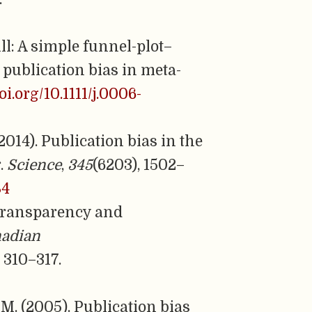
ill: A simple funnel-plot–
 publication bias in meta-
oi.org/10.1111/j.0006-
2014). Publication bias in the
.
Science
,
345
(6203), 1502–
84
 transparency and
adian
, 310–317.
, M. (2005). Publication bias