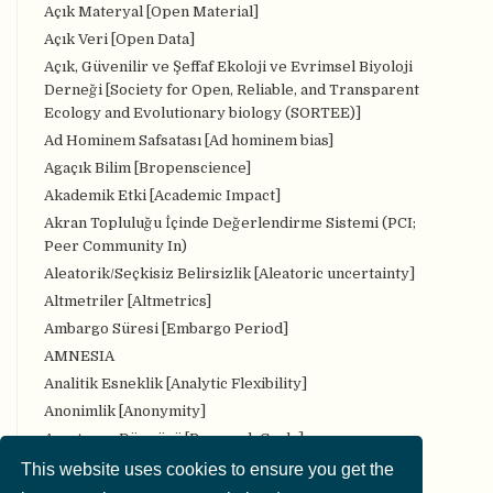
Açık Materyal [Open Material]
Açık Veri [Open Data]
Açık, Güvenilir ve Şeffaf Ekoloji ve Evrimsel Biyoloji
Derneği [Society for Open, Reliable, and Transparent
Ecology and Evolutionary biology (SORTEE)]
Ad Hominem Safsatası [Ad hominem bias]
Agaçık Bilim [Bropenscience]
Akademik Etki [Academic Impact]
Akran Topluluğu İçinde Değerlendirme Sistemi (PCI;
Peer Community In)
Aleatorik/Seçkisiz Belirsizlik [Aleatoric uncertainty]
Altmetriler [Altmetrics]
Ambargo Süresi [Embargo Period]
AMNESIA
Analitik Esneklik [Analytic Flexibility]
Anonimlik [Anonymity]
Araştırma Döngüsü [Research Cycle]
Araştırma iş akışı [Research workflow]
This website uses cookies to ensure you get the