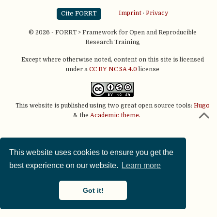
Cite FORRT
Imprint
·
Privacy
© 2026 - FORRT > Framework for Open and Reproducible
Research Training
Except where otherwise noted, content on this site is licensed
under a
CC BY NC SA 4.0
license
This website is published using two great open source tools:
Hugo
& the
Academic theme.
This website uses cookies to ensure you get the
best experience on our website.
Learn more
Got it!